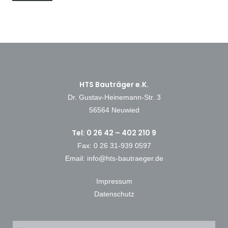
HTS Bauträger e.K.
Dr. Gustav-Heinemann-Str. 3
56564 Neuwied
Tel: 0 26 42 – 402 210 9
Fax: 0 26 31-939 0597
Email:
info@hts-bautraeger.de
Impressum
Datenschutz
Klicke hier, um Marketing-Cookies zu
akzeptieren und diesen Inhalt zu aktivieren