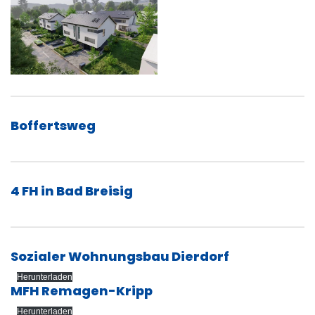
Boffertsweg
4 FH in Bad Breisig
Sozialer Wohnungsbau Dierdorf
Herunterladen
MFH Remagen-Kripp
Herunterladen